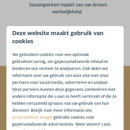
Succesparken maakt van uw droom
werkelijkheid.
Deze website maakt gebruik van
cookies
Meer weten? Neem contact met ons op
We gebruiken cookies voor een optimale
gebruikservaring, om gepersonaliseerde inhoud te
bieden en ons verkeer te analyseren. Ook delen we
informatie over uw gebruik van onze site met onze
partners voor social media, adverteren en analyse.
Bekijk Onze
Deze partners kunnen deze gegevens combineren met
Specials
andere informatie die u aan ze heeft verstrekt of die ze
hebben verzameld op basis van uw gebruik van hun
diensten. Bekijk voor meer informatie ons
privacybeleid
.
Google
gebruikt cookies voor
gepersonaliseerde advertenties. Meer weten? Lees