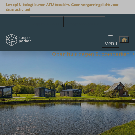
Let op! U belegt buiten AFM-toezicht. Geen vergunningplicht voor
deze activiteit.
+31(0)85 07 04 777
info@succesparken.nl
Menu
Open huis dagen Succesparken