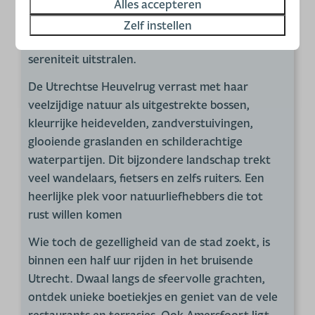
Alles accepteren
museum. Hier ontdek je de fascinerende
geschiedenis van de regio, omringd door
Zelf instellen
weelderige tuinen en bossen die rust en
sereniteit uitstralen.
De Utrechtse Heuvelrug verrast met haar
veelzijdige natuur als uitgestrekte bossen,
kleurrijke heidevelden, zandverstuivingen,
glooiende graslanden en schilderachtige
waterpartijen. Dit bijzondere landschap trekt
veel wandelaars, fietsers en zelfs ruiters. Een
heerlijke plek voor natuurliefhebbers die tot
rust willen komen
Wie toch de gezelligheid van de stad zoekt, is
binnen een half uur rijden in het bruisende
Utrecht. Dwaal langs de sfeervolle grachten,
ontdek unieke boetiekjes en geniet van de vele