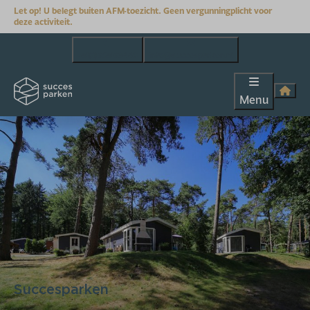
Let op! U belegt buiten AFM-toezicht. Geen vergunningplicht voor
deze activiteit.
+31(0)653163449
info@succesparken.nl
Menu
Succesparken