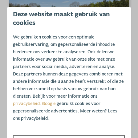
Deze website maakt gebruik van
cookies
We gebruiken cookies voor een optimale
gebruikservaring, om gepersonaliseerde inhoud te
bieden en ons verkeer te analyseren. Ook delen we
Prachtige ligging
informatie over uw gebruik van onze site met onze
partners voor social media, adverteren en analyse.
Deze partners kunnen deze gegevens combineren met
Vakantiepark Bonte Vlucht ligt centraal in het
andere informatie die u aan ze heeft verstrekt of die ze
hart van Nederland, in het gemoedelijke dorp
hebben verzameld op basis van uw gebruik van hun
Doorn, midden in de prachtige omgeving van
diensten. Bekijk voor meer informatie ons
Nationaal Park Utrechtse Heuvelrug. Doorn
privacybeleid
.
Google
gebruikt cookies voor
staat bekend om zijn rijke geschiedenis en
gepersonaliseerde advertenties. Meer weten? Lees
charmante sfeer. Een absolute aanrader is
ons privacybeleid.
Kasteel Huis Doorn, een statig 19e-eeuws
landgoed dat tegenwoordig dienstdoet als