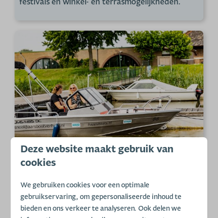
festivals en winkel- en terrasmogelijkheden.
Deze website maakt gebruik van
cookies
Volop vakantiepret
We gebruiken cookies voor een optimale
U of uw huurders zullen zich geen moment
gebruikservaring, om gepersonaliseerde inhoud te
vervelen dankzij de diverse parkfaciliteiten van
bieden en ons verkeer te analyseren. Ook delen we