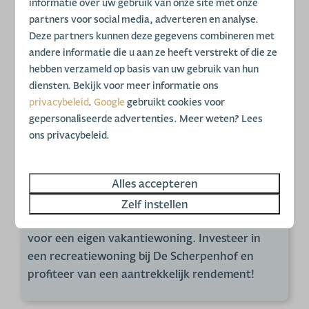
informatie over uw gebruik van onze site met onze
De Scherpenhof. Plons in het binnen- of
partners voor social media, adverteren en analyse.
buitenzwembad, ontspan aan de recreatieplas
Deze partners kunnen deze gegevens combineren met
of daag elkaar uit op de tennisbaan of in de
andere informatie die u aan ze heeft verstrekt of die ze
gamehal. De Scherpenhof beschikt zelfs over
hebben verzameld op basis van uw gebruik van hun
een eigen jachthaven waar u uw boot kunt
diensten. Bekijk voor meer informatie ons
aanmeren. Na een lange vakantiedag kunt u
privacybeleid
.
Google
gebruikt cookies voor
heerlijk aanschuiven bij een van de gezellige
gepersonaliseerde advertenties. Meer weten? Lees
horecagelegenheden.
ons privacybeleid.
De Scherpenhof is een veelzijdig vakantiepark
Alles accepteren
met betaalbare vakantiewoningen waar jong en
oud zich geen moment zal vervelen! Dankzij de
Zelf instellen
unieke ligging aan de IJssel is dit dé ideale locatie
voor een eigen vakantiewoning. Investeer in
een recreatiewoning bij De Scherpenhof en
profiteer van een aantrekkelijk rendement!