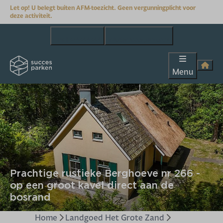
Let op! U belegt buiten AFM-toezicht. Geen vergunningplicht voor
deze activiteit.
+31(0)624644644
info@succesparken.nl
Menu
Prachtige rustieke Berghoeve nr 266 -
op een groot kavel direct aan de
bosrand
Home
Landgoed Het Grote Zand