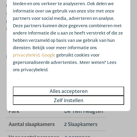
bieden en ons verkeer te analyseren. Ook delen we
maken van onze verhuurorganisatie. Deze
informatie over uw gebruik van onze site met onze
stacaravan komt niet in aanmerking voor een
partners voor social media, adverteren en analyse.
investering. Permanente bewoning is niet
Deze partners kunnen deze gegevens combineren met
toegestaan.
andere informatie die u aan ze heeft verstrekt of die ze
hebben verzameld op basis van uw gebruik van hun
diensten. Bekijk voor meer informatie ons
Bezichtigingen gaan uitsluitend op afspraak. Voor
privacybeleid
.
Google
gebruikt cookies voor
informatie
+31(0)592-501220
.
gepersonaliseerde advertenties. Meer weten? Lees
ons privacybeleid.
Kenmerken
Alles accepteren
Status
Te koop
Zelf instellen
Park
De Tien Heugten
Aantal slaapkamers
2 Slaapkamers