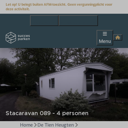
Let op! U belegt buiten AFM-toezicht. Geen vergunningplicht voor
deze activiteit.
+31(0)592501220
info@succesparken.nl
Menu
Stacaravan 089 - 4 personen
Home
De Tien Heugten