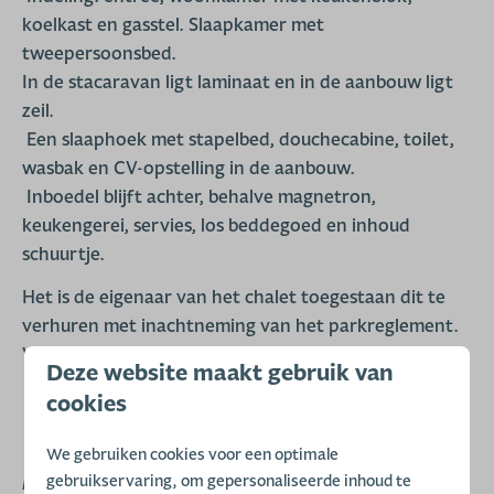
koelkast en gasstel. Slaapkamer met
tweepersoonsbed.
In de stacaravan ligt laminaat en in de aanbouw ligt
zeil.
Een slaaphoek
met stapelbed, douchecabine, toilet,
wasbak en CV-opstelling in de aanbouw.
Inboedel blijft achter, behalve magnetron,
keukengerei, servies, los beddegoed en inhoud
schuurtje.
Het is de eigenaar van het chalet toegestaan dit te
verhuren met inachtneming van het parkreglement.
Winterrecreatie mogelijk.
Deze website maakt gebruik van
cookies
We gebruiken cookies voor een optimale
gebruikservaring, om gepersonaliseerde inhoud te
De eigenaren van dit object kunnen geen gebruik