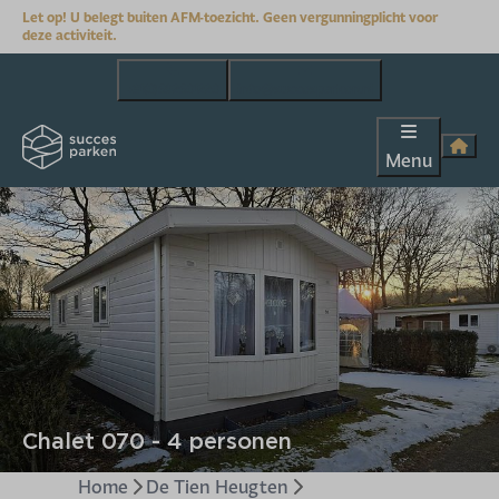
Let op! U belegt buiten AFM-toezicht. Geen vergunningplicht voor
deze activiteit.
+31(0)592501220
info@succesparken.nl
Menu
Chalet 070 - 4 personen
Home
De Tien Heugten