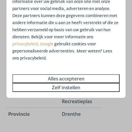
informatie over uw gebruik van onze site met onze
Park
De Tien Heugten
partners voor social media, adverteren en analyse.
Deze partners kunnen deze gegevens combineren met
Aantal slaapkamers
2 Slaapkamers
andere informatie die u aan ze heeft verstrekt of die ze
hebben verzameld op basis van uw gebruik van hun
Aantal badkamers
1
diensten. Bekijk voor meer informatie ons
privacybeleid
.
Google
gebruikt cookies voor
Voor aantal personen
4 personen
gepersonaliseerde advertenties. Meer weten? Lees
Huisnummer op park
070
ons privacybeleid.
Parkfaciliteiten
Buitenzwembad
Restaurant
Alles accepteren
Sportvelden
Zelf instellen
Speeltuin(en)
Recreatieplas
Provincie
Drenthe