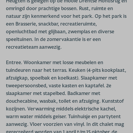
Heugten is gelegen op de mooie Drentse Hondsrug en
omringd door prachtige bossen. Rust, ruimte en
natuur zijn kenmerkend voor het park. Op het park is
een Brasserie, snackbar, recreatieruimte,
openluchtbad met glijbaan, zwemplas en diverse
speeltuinen. In de zomervakantie is er een
recreatieteam aanwezig.
Entree. Woonkamer met losse meubelen en
tuindeuren naar het terras. Keuken (4-pits kookplaat,
afzuigkap, spoelbak en koelkast). Slaapkamer met
tweepersoonsbed, vaste kasten en kaptafel. 2e
slaapkamer met stapelbed. Badkamer met
douchecabine, wasbak, toilet en afzuiging. Kunststof
kozijnen. Verwarming middels elektrische kachel,
warm water middels geiser. Tuinhuisje en partytent
aanwezig. Vloer voorzien van vinyl. In dit chalet mag
gerecreëerd worden van 1 april t/m 15 oktober. de