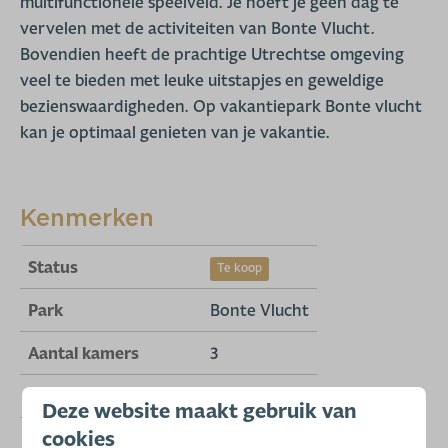
multifunctionele speelveld. Je hoeft je geen dag te
vervelen met de activiteiten van Bonte Vlucht.
Bovendien heeft de prachtige Utrechtse omgeving
veel te bieden met leuke uitstapjes en geweldige
bezienswaardigheden. Op vakantiepark Bonte vlucht
kan je optimaal genieten van je vakantie.
Kenmerken
Status
Te koop
Park
Bonte Vlucht
Aantal kamers
3
Aantal slaapkamers
2
Deze website maakt gebruik van
cookies
Aantal badkamers
1