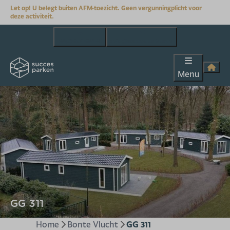
Let op! U belegt buiten AFM-toezicht. Geen vergunningplicht voor
deze activiteit.
+31(0)653163449
info@succesparken.nl
Menu
GG 311
Home
Bonte Vlucht
GG 311