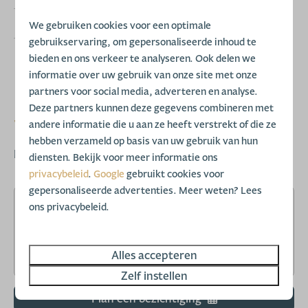
Voor aantal personen
5
We gebruiken cookies voor een optimale
gebruikservaring, om gepersonaliseerde inhoud te
Huisnummer op park
311
bieden en ons verkeer te analyseren. Ook delen we
informatie over uw gebruik van onze site met onze
partners voor social media, adverteren en analyse.
Deze partners kunnen deze gegevens combineren met
Vraagprijs
andere informatie die u aan ze heeft verstrekt of die ze
hebben verzameld op basis van uw gebruik van hun
Prijs op aanvraag
diensten. Bekijk voor meer informatie ons
privacybeleid
.
Google
gebruikt cookies voor
gepersonaliseerde advertenties. Meer weten? Lees
ons privacybeleid.
Meer informatie ontvangen
over deze woning?
Alles accepteren
Zelf instellen
Plan een bezichtiging